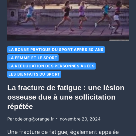
LA BONNE PRATIQUE DU SPORT APRÈS 50 ANS
LA FEMME ET LE SPORT
LA RÉÉDUCATION DES PERSONNES ÂGÉES
LES BIENFAITS DU SPORT
La fracture de fatigue : une lésion
osseuse due à une sollicitation
répétée
Par
cdelong@orange.fr
novembre 20, 2024
Une fracture de fatigue, également appelée