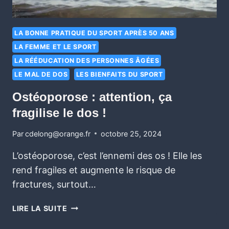
LA BONNE PRATIQUE DU SPORT APRÈS 50 ANS
LA FEMME ET LE SPORT
LA RÉÉDUCATION DES PERSONNES ÂGÉES
LE MAL DE DOS
LES BIENFAITS DU SPORT
Ostéoporose : attention, ça
fragilise le dos !
Par
cdelong@orange.fr
octobre 25, 2024
L’ostéoporose, c’est l’ennemi des os ! Elle les
rend fragiles et augmente le risque de
fractures, surtout…
LIRE LA SUITE