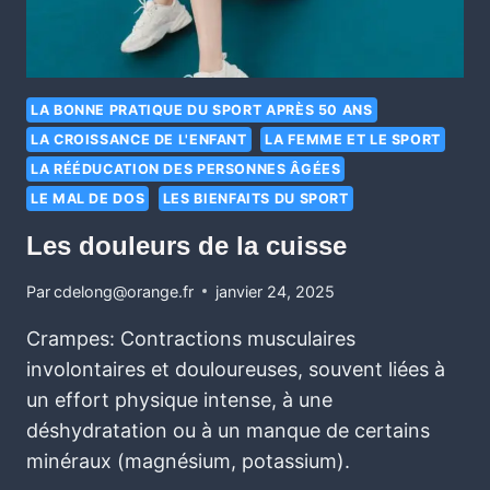
LA BONNE PRATIQUE DU SPORT APRÈS 50 ANS
LA CROISSANCE DE L'ENFANT
LA FEMME ET LE SPORT
LA RÉÉDUCATION DES PERSONNES ÂGÉES
LE MAL DE DOS
LES BIENFAITS DU SPORT
Les douleurs de la cuisse
Par
cdelong@orange.fr
janvier 24, 2025
Crampes: Contractions musculaires
involontaires et douloureuses, souvent liées à
un effort physique intense, à une
déshydratation ou à un manque de certains
minéraux (magnésium, potassium).