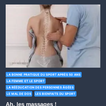
LA BONNE PRATIQUE DU SPORT APRÈS 50 ANS
LA FEMME ET LE SPORT
LA RÉÉDUCATION DES PERSONNES ÂGÉES
LE MAL DE DOS
LES BIENFAITS DU SPORT
Ah, les massages !