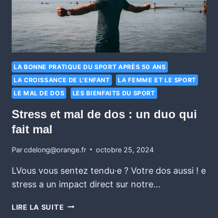
LA BONNE PRATIQUE DU SPORT APRÈS 50 ANS
LA CROISSANCE DE L'ENFANT
LA FEMME ET LE SPORT
LE MAL DE DOS
LES BIENFAITS DU SPORT
Stress et mal de dos : un duo qui
fait mal
Par
cdelong@orange.fr
octobre 25, 2024
LVous vous sentez tendu·e ? Votre dos aussi ! e
stress a un impact direct sur notre…
LIRE LA SUITE