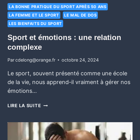
LA BONNE PRATIQUE DU SPORT APRÈS 50 ANS
LA FEMME ET LE SPORT
LE MAL DE DOS
LES BIENFAITS DU SPORT
Sport et émotions : une relation
complexe
Par
cdelong@orange.fr
octobre 24, 2024
Le sport, souvent présenté comme une école
de la vie, nous apprend-il vraiment à gérer nos
émotions…
LIRE LA SUITE