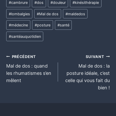
#
cambrure
#
dos
#
douleur
#
kinésithérapie
#
lombalgies
#
Mal de dos
#
maldedos
#
médecine
#
posture
#
santé
#
santéauquotidien
PRÉCÉDENT
SUIVANT
Mal de dos : quand
Mal de dos : la
les rhumatismes s’en
posture idéale, c’est
mêlent
celle qui vous fait du
bien !