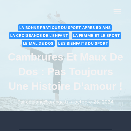
LA BONNE PRATIQUE DU SPORT APRÈS 50 ANS
LA CROISSANCE DE L'ENFANT
LA FEMME ET LE SPORT
LE MAL DE DOS
LES BIENFAITS DU SPORT
Cambrures Et Maux De
Dos : Pas Toujours
Une Histoire D’amour !
Par
cdelong@orange.fr
octobre 25, 2024