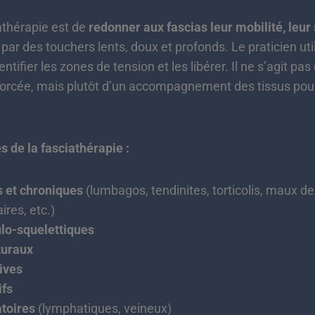
iathérapie est de
redonner aux fascias leur mobilité, leur
par des touchers lents, doux et profonds. Le praticien ut
dentifier les zones de tension et les libérer. Il ne s’agit p
orcée, mais plutôt d’un accompagnement des tissus pour 
s de la fasciathérapie :
 et chroniques
(lumbagos, tendinites, torticolis, maux de
ires, etc.)
lo-squelettiques
turaux
ives
ifs
atoires
(lymphatiques, veineux)