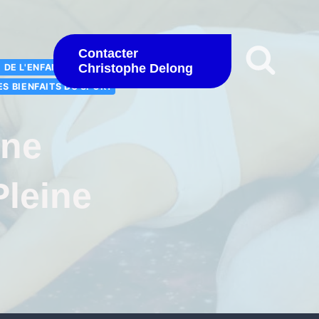
Contacter
Christophe Delong
 DE L'ENFANT
ES BIENFAITS DU SPORT
Une
leine