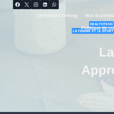
Christophe Delong
Nos Expertis
HEALTHTECH
Politique de co
LA FEMME ET LE SPORT
La
Appr