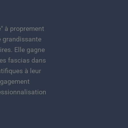
e" à proprement
e grandissante
res. Elle gagne
des fascias dans
ifiques à leur
engagement
ssionnalisation