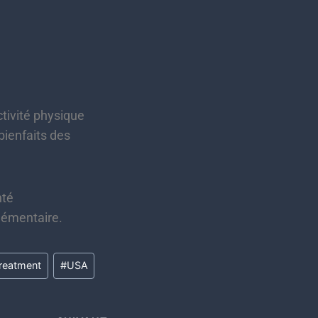
ctivité physique
bienfaits des
nté
lémentaire.
treatment
#
USA