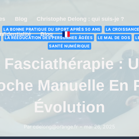
es
Blog
Christophe Delong : qui suis-je ?
LA BONNE PRATIQUE DU SPORT APRÈS 50 ANS
LA CROISSANCE
nfidentialité
Blog
LA RÉÉDUCATION DES PERSONNES ÂGÉES
LE MAL DE DOS
L
SANTÉ NUMÉRIQUE
 Fasciathérapie : 
oche Manuelle En P
Évolution
Par
cdelong@orange.fr
mai 26, 2025