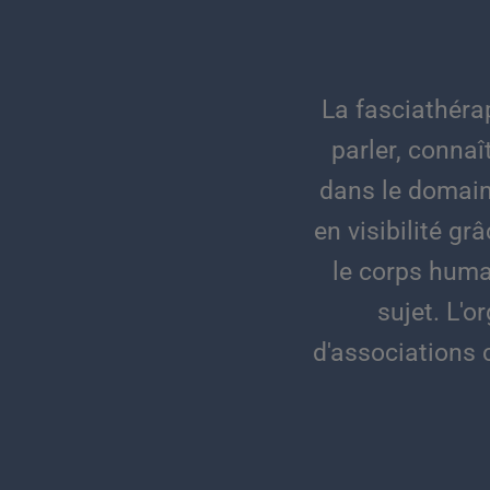
La fasciathéra
parler, conna
dans le domain
en visibilité g
le corps huma
sujet. L'
d'associations