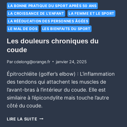
LA BONNE PRATIQUE DU SPORT APRÈS 50 ANS
LA CROISSANCE DE L'ENFANT
LA FEMME ET LE SPORT
LA RÉÉDUCATION DES PERSONNES ÂGÉES
LE MAL DE DOS
LES BIENFAITS DU SPORT
Les douleurs chroniques du
coude
Par
cdelong@orange.fr
janvier 24, 2025
Épitrochléite (golfer’s elbow) : L’inflammation
des tendons qui attachent les muscles de
l’avant-bras à l’intérieur du coude. Elle est
similaire à l’épicondylite mais touche l’autre
côté du coude.
LIRE LA SUITE