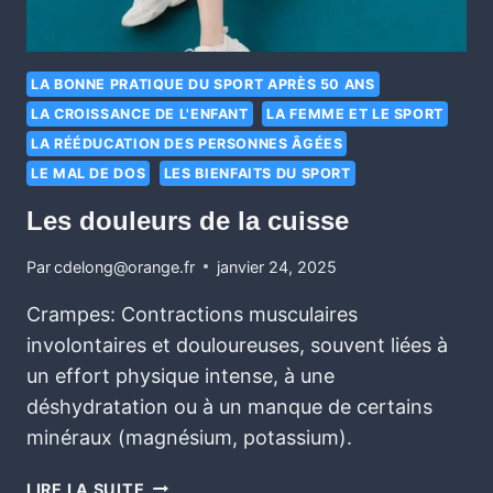
LA BONNE PRATIQUE DU SPORT APRÈS 50 ANS
LA CROISSANCE DE L'ENFANT
LA FEMME ET LE SPORT
LA RÉÉDUCATION DES PERSONNES ÂGÉES
LE MAL DE DOS
LES BIENFAITS DU SPORT
Les douleurs de la cuisse
Par
cdelong@orange.fr
janvier 24, 2025
Crampes: Contractions musculaires
involontaires et douloureuses, souvent liées à
un effort physique intense, à une
déshydratation ou à un manque de certains
minéraux (magnésium, potassium).
LIRE LA SUITE