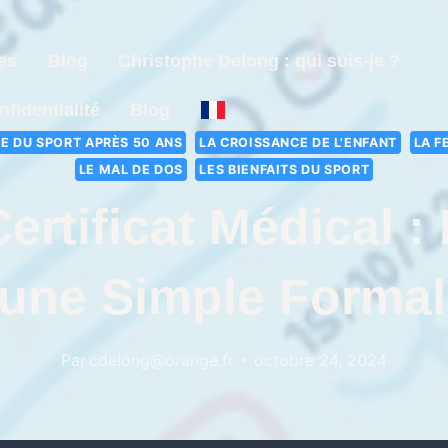
es
Blog
Christophe Delong : qui suis-je ?
nfidentialité
Blog
E DU SPORT APRÈS 50 ANS
LA CROISSANCE DE L'ENFANT
LA F
LE MAL DE DOS
LES BIENFAITS DU SPORT
ertificat Médical :
une Simple Formali
Par
cdelong@orange.fr
octobre 24, 2024