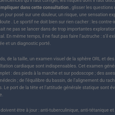
éficiences qu’il faut corriger, les risques dont il faut disc
’impliquer dans cette consultation
, glisser les questions q
n jour posé sur une douleur, un risque, une sensation ex
doute . Le sportif ne doit bien sur rien cacher : les contre-
sait ne pas se lancer dans de trop importantes explorations
. En même temps, il ne faut pas faire l’autruche : s’il ex
vée et un diagnostic porté.
 de la taille, un examen visuel de la sphère ORL et des
cultation cardiaque sont indispensables. Cet examen géné
plet : des pieds à la marche et sur podoscope ; des axe
médecin ; de l’équilibre du bassin, de l’alignement du rach
. Le port de la tête et l’attitude générale statique sont
e.
vent être à jour : anti-tuberculinique, anti-tétanique et 