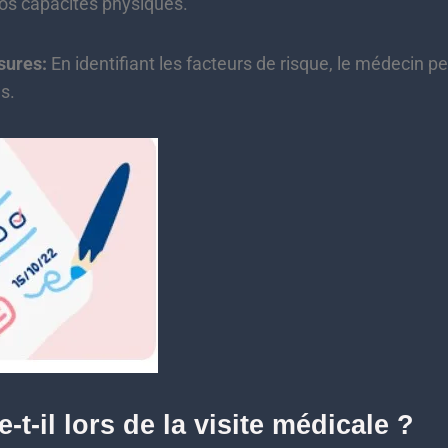
vos capacités physiques.
sures:
En identifiant les facteurs de risque, le médecin p
s.
-t-il lors de la visite médicale ?