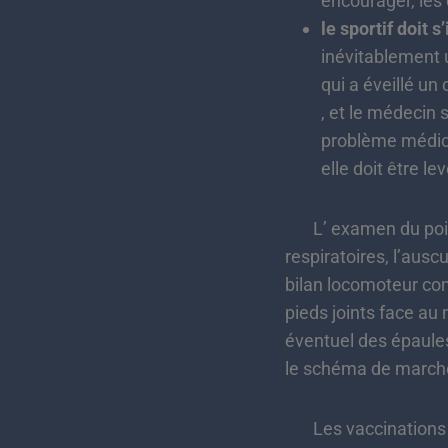
encourager, les d
le sportif
doit s
inévitablement u
qui a éveillé un 
, et le médecin 
problème médical
elle doit être le
L’ examen du poids,
respiratoires, l’aus
bilan locomoteur com
pieds joints face au 
éventuel des épaules
le schéma de march
Les vaccinations doi