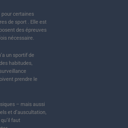
 pour certaines
es de sport . Elle est
roposent des épreuves
ois nécessaire.
’a un sportif de
 des habitudes,
surveillance
doivent prendre le
ysiques – mais aussi
ls et d’auscultation,
qu’il faut