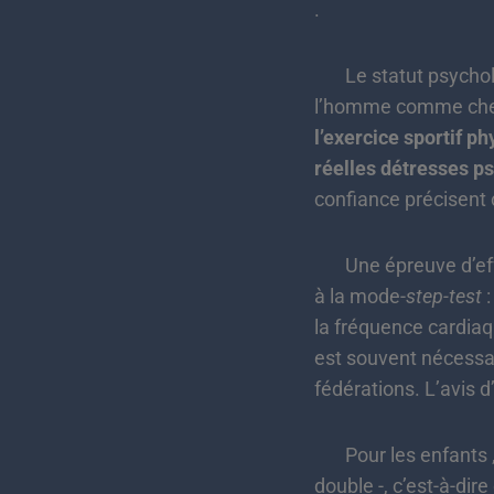
.
Le statut psychologi
l’homme comme chez 
l’exercice sportif 
réelles détresses p
confiance précisent c
Une épreuve d’effor
à la mode-
step-test
:
la fréquence cardiaq
est souvent nécessai
fédérations. L’avis 
Pour les enfants , i
double -, c’est-à-dir