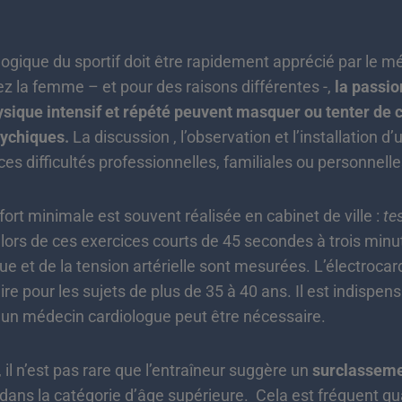
que du sportif doit être rapidement apprécié par le mé
la femme – et pour des raisons différentes -,
la passio
physique intensif et répété peuvent masquer ou tenter d
sychiques.
La discussion , l’observation et l’installation d
es difficultés professionnelles, familiales ou personnelle
t minimale est souvent réalisée en cabinet de ville :
te
 lors de ces exercices courts de 45 secondes à trois minut
ue et de la tension artérielle sont mesurées. L’électroc
re pour les sujets de plus de 35 à 40 ans. Il est indispen
d’un médecin cardiologue peut être nécessaire.
l n’est pas rare que l’entraîneur suggère un
surclassem
e dans la catégorie d’âge supérieure. Cela est fréquent qu