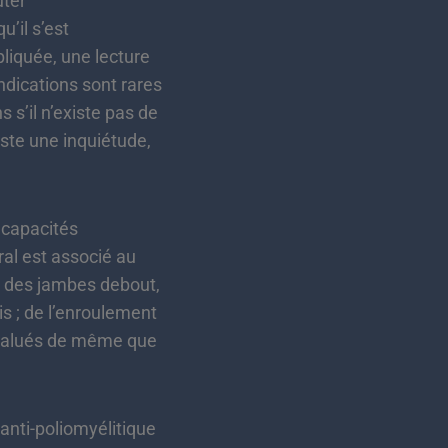
uter
u’il s’est
pliquée, une lecture
indications sont rares
 s’il n’existe pas de
iste une inquiétude,
 capacités
ral est associé au
s des jambes debout,
is ; de l’enroulement
 évalués de même que
anti-poliomyélitique