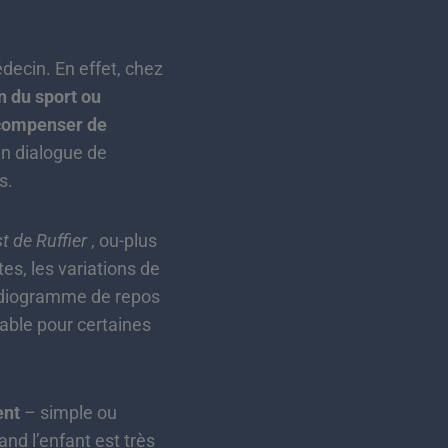
decin. En effet, chez
n du sport ou
e compenser de
’un dialogue de
s.
st de Ruffier
, ou-plus
es, les variations de
ardiogramme de repos
sable pour certaines
ent
– simple ou
and l’enfant est très