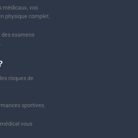
s médicaux, vos
en physique complet.
e, des examens
.
?
les risques de
ormances sportives.
i médical vous