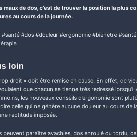
es maux de dos, c’est de trouver la position la plus 
tures au cours de la journée.
 #santé #dos #douleur #ergonomie #bienetre #santé
érapie
us loin
trop droit » doit être remise en cause. En effet, de vi
oulaient que chacun se tienne très redressé lorsqu’il é
anmoins, les nouveaux conseils d’ergonomie sont plut
-dire celle qui ne génère aucune douleur au cours de l
ne rectitude imposée.
es peuvent paraître avachies, dos enroulé ou tordu, c