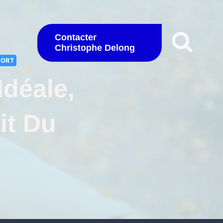
Contacter
Christophe Delong
PORT
Idéale,
it Du