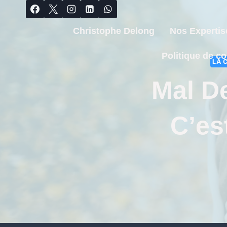
Christophe Delong
Nos Expertis
Politique de co
LA 
Mal De
C’es