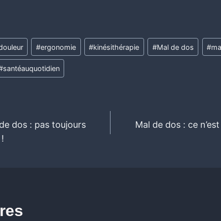
douleur
#
ergonomie
#
kinésithérapie
#
Mal de dos
#
ma
#
santéauquotidien
e dos : pas toujours
Mal de dos : ce n’est
!
ires