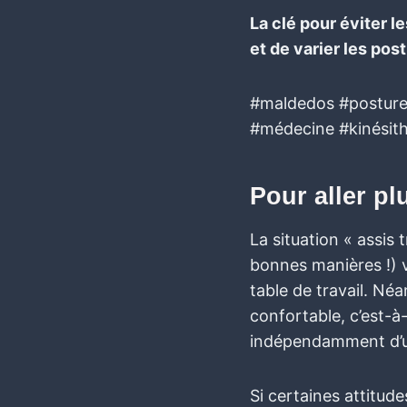
La clé pour éviter l
et de varier les pos
#maldedos #posture
#médecine #kinésith
Pour aller pl
La situation « assis 
bonnes manières !) v
table de travail. Né
confortable, c’est-à
indépendamment d’u
Si certaines attitud