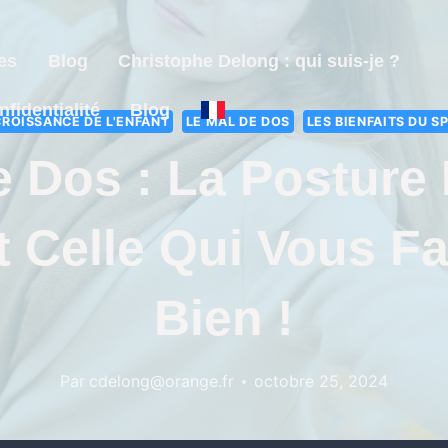
es
Blog
Christophe Delong : qui suis-je ?
nfidentialité
Blog
CROISSANCE DE L'ENFANT
LE MAL DE DOS
LES BIENFAITS DU S
 Dos : La Posture 
t Celle Qui Vous Fa
Bien !
Par
cdelong@orange.fr
octobre 25, 2024