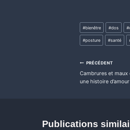
#
bienêtre
#
dos
#
#
posture
#
santé
PRÉCÉDENT
Cambrures et maux d
une histoire d’amour 
Publications simila