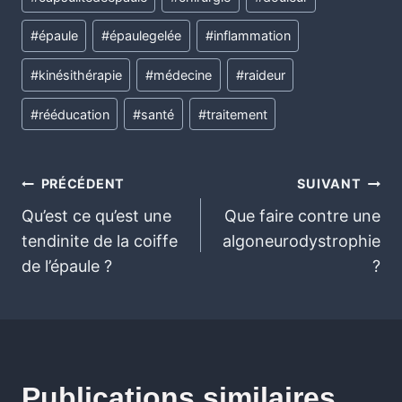
#
épaule
#
épaulegelée
#
inflammation
#
kinésithérapie
#
médecine
#
raideur
#
rééducation
#
santé
#
traitement
PRÉCÉDENT
SUIVANT
Qu’est ce qu’est une
Que faire contre une
tendinite de la coiffe
algoneurodystrophie
de l’épaule ?
?
Publications similaires