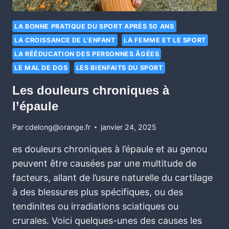
LA BONNE PRATIQUE DU SPORT APRÈS 50 ANS
LA CROISSANCE DE L'ENFANT
LA FEMME ET LE SPORT
LA RÉÉDUCATION DES PERSONNES ÂGÉES
LE MAL DE DOS
LES BIENFAITS DU SPORT
Les douleurs chroniques à
l’épaule
Par
cdelong@orange.fr
janvier 24, 2025
es douleurs chroniques à l’épaule et au genou
peuvent être causées par une multitude de
facteurs, allant de l’usure naturelle du cartilage
à des blessures plus spécifiques, ou des
tendinites ou irradiations sciatiques ou
crurales. Voici quelques-unes des causes les