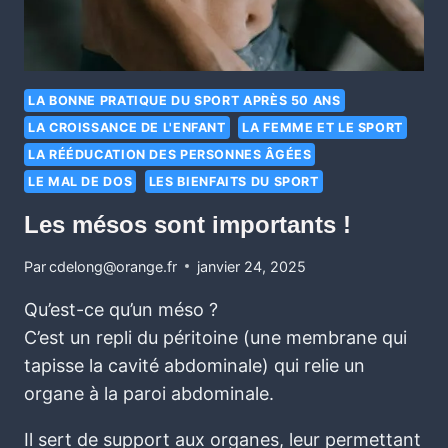
LA BONNE PRATIQUE DU SPORT APRÈS 50 ANS
LA CROISSANCE DE L'ENFANT
LA FEMME ET LE SPORT
LA RÉÉDUCATION DES PERSONNES ÂGÉES
LE MAL DE DOS
LES BIENFAITS DU SPORT
Les mésos sont importants !
Par
cdelong@orange.fr
janvier 24, 2025
Qu’est-ce qu’un méso ?
C’est un repli du péritoine (une membrane qui
tapisse la cavité abdominale) qui relie un
organe à la paroi abdominale.
Il sert de support aux organes, leur permettant