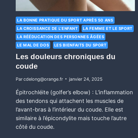
LA BONNE PRATIQUE DU SPORT APRÈS 50 ANS
LA CROISSANCE DE L'ENFANT
LA FEMME ET LE SPORT
LA RÉÉDUCATION DES PERSONNES ÂGÉES
LE MAL DE DOS
LES BIENFAITS DU SPORT
Les douleurs chroniques du
coude
Par
cdelong@orange.fr
janvier 24, 2025
Épitrochléite (golfer’s elbow) : L’inflammation
des tendons qui attachent les muscles de
l’avant-bras à l’intérieur du coude. Elle est
similaire à l’épicondylite mais touche l’autre
côté du coude.