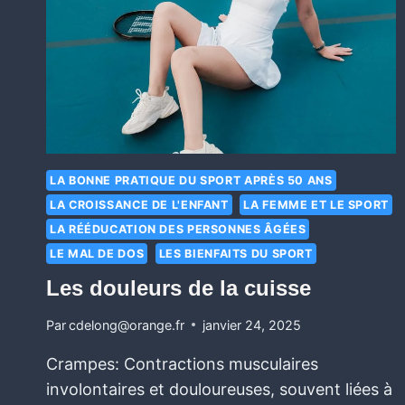
LA BONNE PRATIQUE DU SPORT APRÈS 50 ANS
LA CROISSANCE DE L'ENFANT
LA FEMME ET LE SPORT
LA RÉÉDUCATION DES PERSONNES ÂGÉES
LE MAL DE DOS
LES BIENFAITS DU SPORT
Les douleurs de la cuisse
Par
cdelong@orange.fr
janvier 24, 2025
Crampes: Contractions musculaires
involontaires et douloureuses, souvent liées à