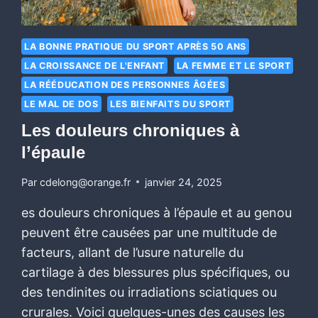
LA BONNE PRATIQUE DU SPORT APRÈS 50 ANS
LA CROISSANCE DE L'ENFANT
LA FEMME ET LE SPORT
LA RÉÉDUCATION DES PERSONNES ÂGÉES
LE MAL DE DOS
LES BIENFAITS DU SPORT
Les douleurs chroniques à
l’épaule
Par
cdelong@orange.fr
janvier 24, 2025
es douleurs chroniques à l’épaule et au genou
peuvent être causées par une multitude de
facteurs, allant de l’usure naturelle du
cartilage à des blessures plus spécifiques, ou
des tendinites ou irradiations sciatiques ou
crurales. Voici quelques-unes des causes les