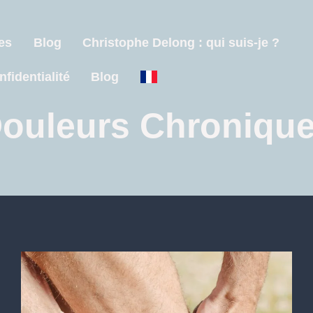
es
Blog
Christophe Delong : qui suis-je ?
nfidentialité
Blog
ouleurs Chroniqu