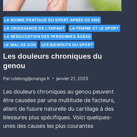
LA BONNE PRATIQUE DU SPORT APRÈS 50 ANS
LA CROISSANCE DE L'ENFANT
LA FEMME ET LE SPORT
LA RÉÉDUCATION DES PERSONNES ÂGÉES
LE MAL DE DOS
LES BIENFAITS DU SPORT
Les douleurs chroniques du
genou
Par
cdelong@orange.fr
janvier 21, 2025
Les douleurs chroniques au genou peuvent
être causées par une multitude de facteurs,
allant de l’usure naturelle du cartilage à des
blessures plus spécifiques. Voici quelques-
unes des causes les plus courantes