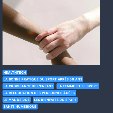
HEALTHTECH
LA BONNE PRATIQUE DU SPORT APRÈS 50 ANS
LA CROISSANCE DE L'ENFANT
LA FEMME ET LE SPORT
LA RÉÉDUCATION DES PERSONNES ÂGÉES
LE MAL DE DOS
LES BIENFAITS DU SPORT
SANTÉ NUMÉRIQUE