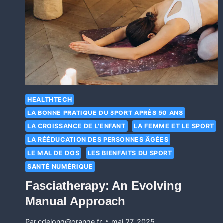
HEALTHTECH
LA BONNE PRATIQUE DU SPORT APRÈS 50 ANS
LA CROISSANCE DE L'ENFANT
LA FEMME ET LE SPORT
LA RÉÉDUCATION DES PERSONNES ÂGÉES
LE MAL DE DOS
LES BIENFAITS DU SPORT
SANTÉ NUMÉRIQUE
Fasciatherapy: An Evolving
Manual Approach
Par
cdelong@orange.fr
mai 27, 2025