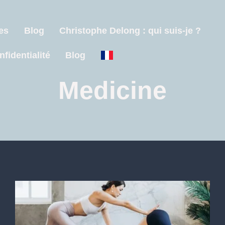
es
Blog
Christophe Delong : qui suis-je ?
nfidentialité
Blog
Medicine