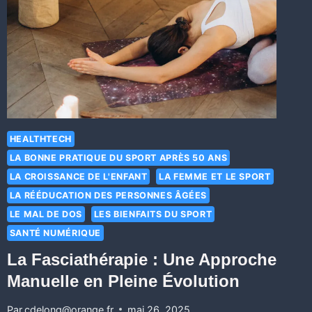
HEALTHTECH
LA BONNE PRATIQUE DU SPORT APRÈS 50 ANS
LA CROISSANCE DE L'ENFANT
LA FEMME ET LE SPORT
LA RÉÉDUCATION DES PERSONNES ÂGÉES
LE MAL DE DOS
LES BIENFAITS DU SPORT
SANTÉ NUMÉRIQUE
La Fasciathérapie : Une Approche
Manuelle en Pleine Évolution
Par
cdelong@orange.fr
mai 26, 2025