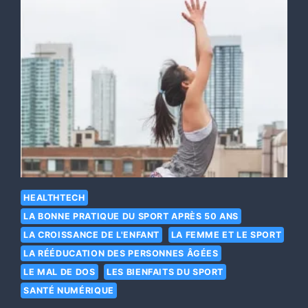
HEALTHTECH
LA BONNE PRATIQUE DU SPORT APRÈS 50 ANS
LA CROISSANCE DE L'ENFANT
LA FEMME ET LE SPORT
LA RÉÉDUCATION DES PERSONNES ÂGÉES
LE MAL DE DOS
LES BIENFAITS DU SPORT
SANTÉ NUMÉRIQUE