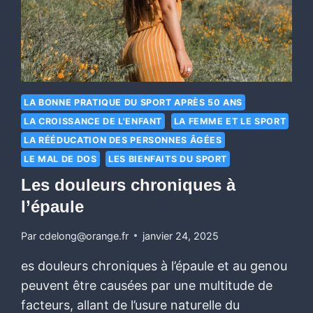
LA BONNE PRATIQUE DU SPORT APRÈS 50 ANS
LA CROISSANCE DE L'ENFANT
LA FEMME ET LE SPORT
LA RÉÉDUCATION DES PERSONNES ÂGÉES
LE MAL DE DOS
LES BIENFAITS DU SPORT
Les douleurs chroniques à
l’épaule
Par
cdelong@orange.fr
janvier 24, 2025
es douleurs chroniques à l’épaule et au genou
peuvent être causées par une multitude de
facteurs, allant de l’usure naturelle du