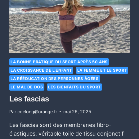
LA BONNE PRATIQUE DU SPORT APRÈS 50 ANS
LA CROISSANCE DE L'ENFANT
LA FEMME ET LE SPORT
LA RÉÉDUCATION DES PERSONNES ÂGÉES
LE MAL DE DOS
LES BIENFAITS DU SPORT
Les fascias
Par
cdelong@orange.fr
mai 26, 2025
Les fascias sont des membranes fibro-
élastiques, véritable toile de tissu conjonctif