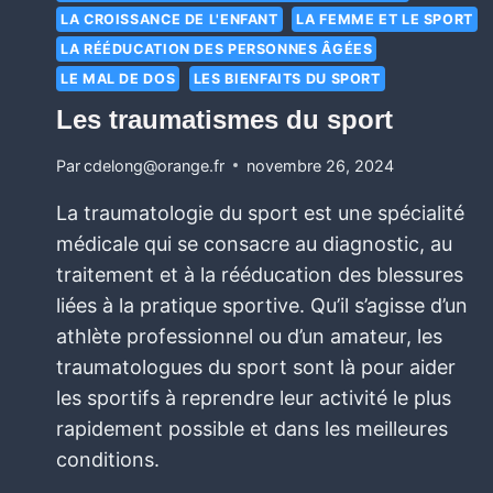
LA CROISSANCE DE L'ENFANT
LA FEMME ET LE SPORT
LA RÉÉDUCATION DES PERSONNES ÂGÉES
LE MAL DE DOS
LES BIENFAITS DU SPORT
Les traumatismes du sport
Par
cdelong@orange.fr
novembre 26, 2024
La traumatologie du sport est une spécialité
médicale qui se consacre au diagnostic, au
traitement et à la rééducation des blessures
liées à la pratique sportive. Qu’il s’agisse d’un
athlète professionnel ou d’un amateur, les
traumatologues du sport sont là pour aider
les sportifs à reprendre leur activité le plus
rapidement possible et dans les meilleures
conditions.