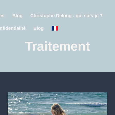
es
Blog
Christophe Delong : qui suis-je ?
nfidentialité
Blog
Traitement