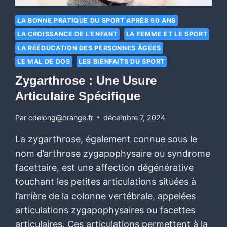
LA BONNE PRATIQUE DU SPORT APRÈS 50 ANS
LA CROISSANCE DE L'ENFANT
LA FEMME ET LE SPORT
LA RÉÉDUCATION DES PERSONNES ÂGÉES
LE MAL DE DOS
LES BIENFAITS DU SPORT
Zygarthrose : Une Usure
Articulaire Spécifique
Par
cdelong@orange.fr
décembre 7, 2024
La zygarthrose, également connue sous le
nom d’arthrose zygapophysaire ou syndrome
facettaire, est une affection dégénérative
touchant les petites articulations situées à
l’arrière de la colonne vertébrale, appelées
articulations zygapophysaires ou facettes
articulaires. Ces articulations permettent à la