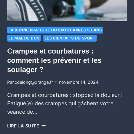
LA BONNE PRATIQUE DU SPORT APRÈS 50 ANS
LE MAL DE DOS
LES BIENFAITS DU SPORT
Crampes et courbatures :
comment les prévenir et les
soulager ?
Par
cdelong@orange.fr
novembre 14, 2024
Crampes et courbatures : stoppez la douleur ! ️‍
Fatigué(e) des crampes qui gâchent votre
séance de…
LIRE LA SUITE