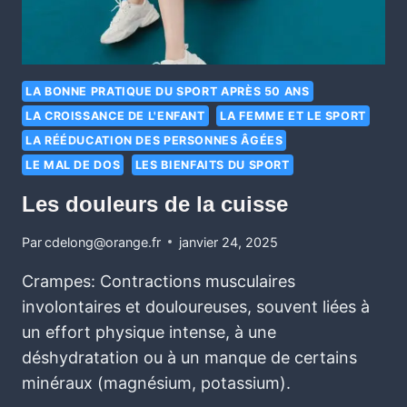
LA BONNE PRATIQUE DU SPORT APRÈS 50 ANS
LA CROISSANCE DE L'ENFANT
LA FEMME ET LE SPORT
LA RÉÉDUCATION DES PERSONNES ÂGÉES
LE MAL DE DOS
LES BIENFAITS DU SPORT
Les douleurs de la cuisse
Par
cdelong@orange.fr
janvier 24, 2025
Crampes: Contractions musculaires
involontaires et douloureuses, souvent liées à
un effort physique intense, à une
déshydratation ou à un manque de certains
minéraux (magnésium, potassium).