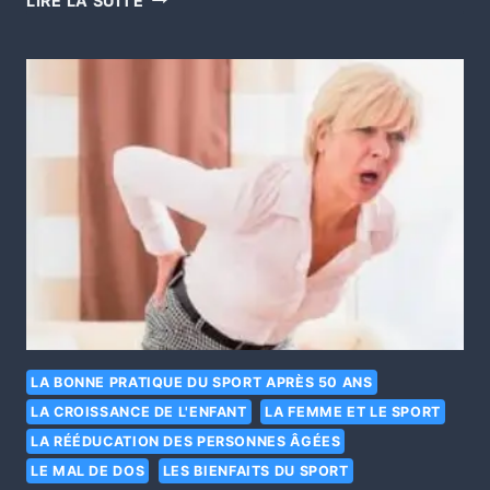
LIRE LA SUITE
LA BONNE PRATIQUE DU SPORT APRÈS 50 ANS
LA CROISSANCE DE L'ENFANT
LA FEMME ET LE SPORT
LA RÉÉDUCATION DES PERSONNES ÂGÉES
LE MAL DE DOS
LES BIENFAITS DU SPORT