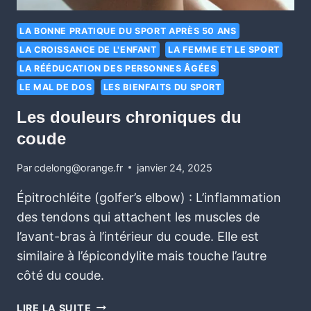
LA BONNE PRATIQUE DU SPORT APRÈS 50 ANS
LA CROISSANCE DE L'ENFANT
LA FEMME ET LE SPORT
LA RÉÉDUCATION DES PERSONNES ÂGÉES
LE MAL DE DOS
LES BIENFAITS DU SPORT
Les douleurs chroniques du
coude
Par
cdelong@orange.fr
janvier 24, 2025
Épitrochléite (golfer’s elbow) : L’inflammation
des tendons qui attachent les muscles de
l’avant-bras à l’intérieur du coude. Elle est
similaire à l’épicondylite mais touche l’autre
côté du coude.
LIRE LA SUITE